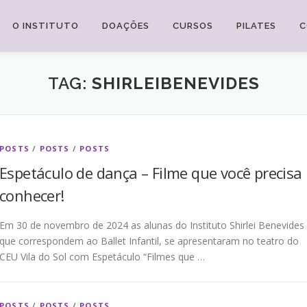
O INSTITUTO
DOAÇÕES
CURSOS
PILATES
C
TAG:
SHIRLEIBENEVIDES
POSTS
/
POSTS
/
POSTS
Espetáculo de dança – Filme que você precisa
conhecer!
Em 30 de novembro de 2024 as alunas do Instituto Shirlei Benevides
que correspondem ao Ballet Infantil, se apresentaram no teatro do
CEU Vila do Sol com Espetáculo “Filmes que …
POSTS
/
POSTS
/
POSTS