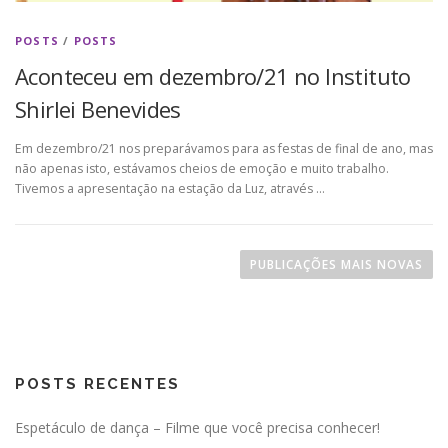
POSTS
/
POSTS
Aconteceu em dezembro/21 no Instituto
Shirlei Benevides
Em dezembro/21 nos preparávamos para as festas de final de ano, mas
não apenas isto, estávamos cheios de emoção e muito trabalho.
Tivemos a apresentação na estação da Luz, através …
N
a
PUBLICAÇÕES MAIS NOVAS
v
e
g
a
POSTS RECENTES
ç
ã
Espetáculo de dança – Filme que você precisa conhecer!
o