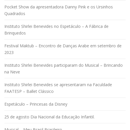
p
Pocket Show da apresentadora Danny Pink e os Ursinhos
o
Quadrados
r
Instituto Shirlei Benevides no Espetáculo – A Fábrica de
p
Brinquedos
o
s
Festival Maktub – Encontro de Danças Arabe em setembro de
t
2023
s
Instituto Shirlei Benevides participaram do Musical – Brincando
na Neve
Instituto Shirlei Benevides se apresentaram na Faculdade
FAATESP – Ballet Clássico
Espetáculo – Princesas da Disney
25 de agosto Dia Nacional da Educação Infantil.
Musical – Meu Brasil Brasileiro