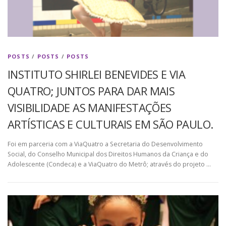
POSTS
/
POSTS
/
POSTS
INSTITUTO SHIRLEI BENEVIDES E VIA
QUATRO; JUNTOS PARA DAR MAIS
VISIBILIDADE AS MANIFESTAÇÕES
ARTÍSTICAS E CULTURAIS EM SÃO PAULO.
Foi em parceria com a ViaQuatro a Secretaria do Desenvolvimento
Social, do Conselho Municipal dos Direitos Humanos da Criança e do
Adolescente (Condeca) e a ViaQuatro do Metrô; através do projeto …