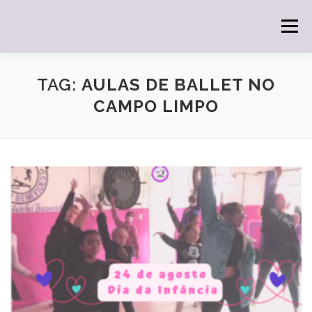
Pular
para
Menu
o
conteúdo
HOME
O INSTITUTO
DOAÇÕES
CURSOS
TAG:
AULAS DE BALLET NO
CAMPO LIMPO
PILATES
CONTATO
AGENDA
GALERIA
POSTS