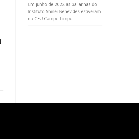
Em junho de 2022 as bailarinas do
Instituto Shirlei Benevides estiveram
no CEU Campo Limpo
;
M
…