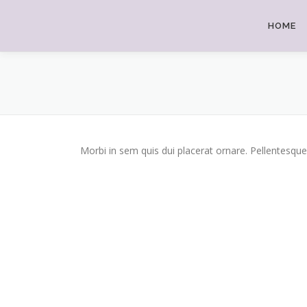
Pular
para
HOME
o
conteúdo
Morbi in sem quis dui placerat ornare. Pellentesque 