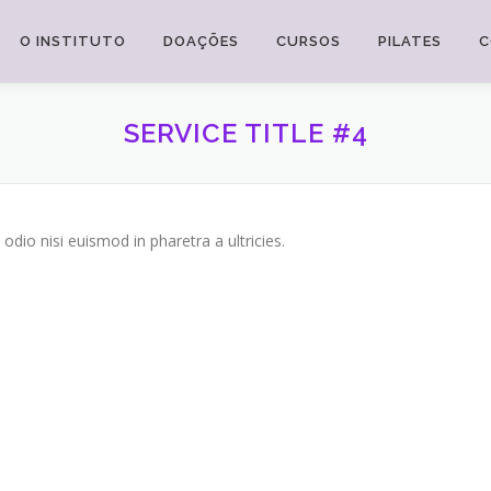
O INSTITUTO
DOAÇÕES
CURSOS
PILATES
C
SERVICE TITLE #4
odio nisi euismod in pharetra a ultricies.