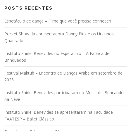
a
POSTS RECENTES
ç
ã
Espetáculo de dança – Filme que você precisa conhecer!
o
p
Pocket Show da apresentadora Danny Pink e os Ursinhos
o
Quadrados
r
Instituto Shirlei Benevides no Espetáculo – A Fábrica de
p
Brinquedos
o
s
Festival Maktub – Encontro de Danças Arabe em setembro de
t
2023
s
Instituto Shirlei Benevides participaram do Musical – Brincando
na Neve
Instituto Shirlei Benevides se apresentaram na Faculdade
FAATESP – Ballet Clássico