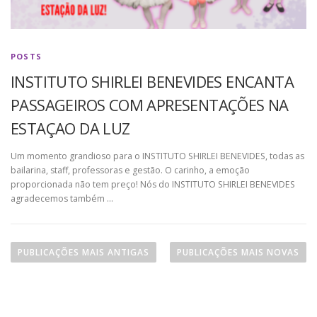
POSTS
INSTITUTO SHIRLEI BENEVIDES ENCANTA
PASSAGEIROS COM APRESENTAÇÕES NA
ESTAÇAO DA LUZ
Um momento grandioso para o INSTITUTO SHIRLEI BENEVIDES, todas as
bailarina, staff, professoras e gestão. O carinho, a emoção
proporcionada não tem preço! Nós do INSTITUTO SHIRLEI BENEVIDES
agradecemos também …
N
a
PUBLICAÇÕES MAIS ANTIGAS
PUBLICAÇÕES MAIS NOVAS
v
e
g