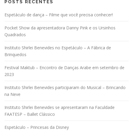
POSTS RECENTES
ç
ã
Espetáculo de dança – Filme que você precisa conhecer!
o
p
Pocket Show da apresentadora Danny Pink e os Ursinhos
o
Quadrados
r
Instituto Shirlei Benevides no Espetáculo – A Fábrica de
p
Brinquedos
o
s
Festival Maktub – Encontro de Danças Arabe em setembro de
t
2023
s
Instituto Shirlei Benevides participaram do Musical – Brincando
na Neve
Instituto Shirlei Benevides se apresentaram na Faculdade
FAATESP – Ballet Clássico
Espetáculo – Princesas da Disney