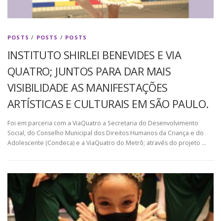
POSTS
/
POSTS
/
POSTS
INSTITUTO SHIRLEI BENEVIDES E VIA
QUATRO; JUNTOS PARA DAR MAIS
VISIBILIDADE AS MANIFESTAÇÕES
ARTÍSTICAS E CULTURAIS EM SÃO PAULO.
Foi em parceria com a ViaQuatro a Secretaria do Desenvolvimento
Social, do Conselho Municipal dos Direitos Humanos da Criança e do
Adolescente (Condeca) e a ViaQuatro do Metrô; através do projeto …