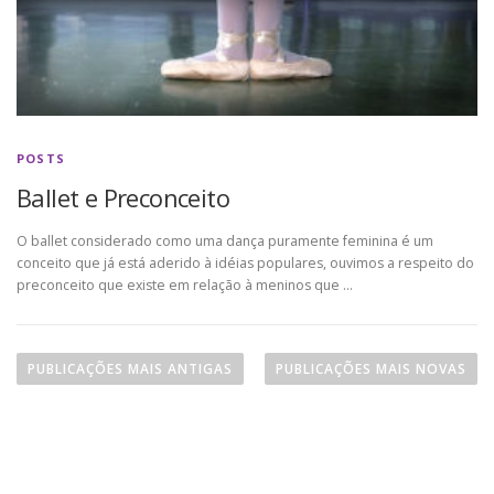
POSTS
Ballet e Preconceito
O ballet considerado como uma dança puramente feminina é um
conceito que já está aderido à idéias populares, ouvimos a respeito do
preconceito que existe em relação à meninos que …
N
a
PUBLICAÇÕES MAIS ANTIGAS
PUBLICAÇÕES MAIS NOVAS
v
e
g
a